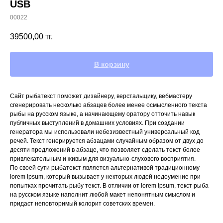
USB
00022
39500,00
тг.
В корзину
Сайт рыбатекст поможет дизайнеру, верстальщику, вебмастеру
сгенерировать несколько абзацев более менее осмысленного текста
рыбы на русском языке, а начинающему оратору отточить навык
публичных выступлений в домашних условиях. При создании
генератора мы использовали небезизвестный универсальный код
речей. Текст генерируется абзацами случайным образом от двух до
десяти предложений в абзаце, что позволяет сделать текст более
привлекательным и живым для визуально-слухового восприятия.
По своей сути рыбатекст является альтернативой традиционному
lorem ipsum, который вызывает у некторых людей недоумение при
попытках прочитать рыбу текст. В отличии от lorem ipsum, текст рыба
на русском языке наполнит любой макет непонятным смыслом и
придаст неповторимый колорит советских времен.