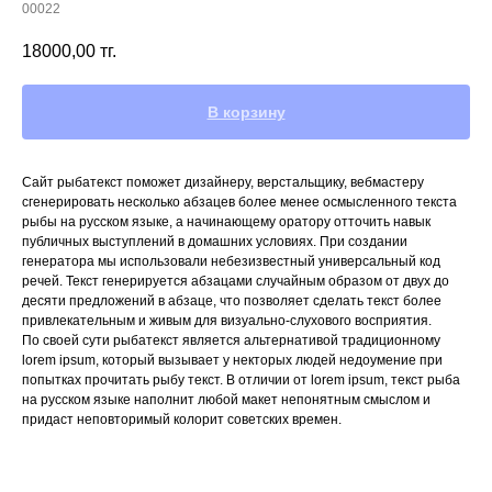
00022
18000,00
тг.
В корзину
Сайт рыбатекст поможет дизайнеру, верстальщику, вебмастеру
сгенерировать несколько абзацев более менее осмысленного текста
рыбы на русском языке, а начинающему оратору отточить навык
публичных выступлений в домашних условиях. При создании
генератора мы использовали небезизвестный универсальный код
речей. Текст генерируется абзацами случайным образом от двух до
десяти предложений в абзаце, что позволяет сделать текст более
привлекательным и живым для визуально-слухового восприятия.
По своей сути рыбатекст является альтернативой традиционному
lorem ipsum, который вызывает у некторых людей недоумение при
попытках прочитать рыбу текст. В отличии от lorem ipsum, текст рыба
на русском языке наполнит любой макет непонятным смыслом и
придаст неповторимый колорит советских времен.