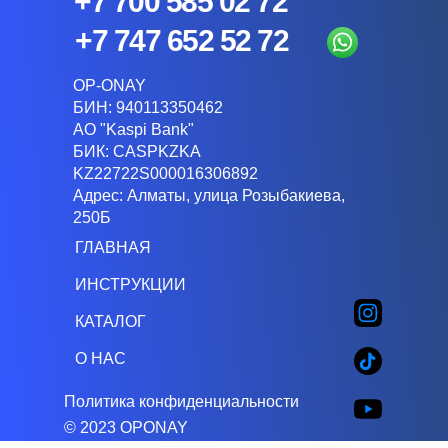
+7 700 585 02 72
+7 747 652 52 72
OP-ONAY
БИН: 940113350462
АО "Kaspi Bank"
БИК: CASPKZKA
KZ22722S000016306892
Адрес: Алматы, улица Розыбакиева,
250Б
ГЛАВНАЯ
ИНСТРУКЦИИ
КАТАЛОГ
О НАС
Политика конфиденциальности
© 2023 OPONAY